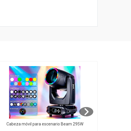
Cabeza móvil para escenario Beam 295W
Cabeza móv