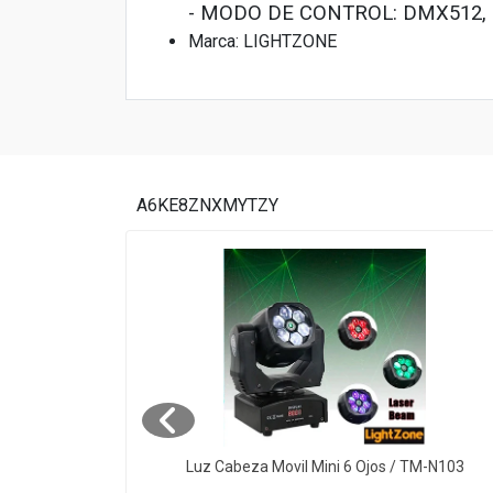
- MODO DE CONTROL: DMX512, 1
Marca: LIGHTZONE
A6KE8ZNXMYTZY
w 4 En 1
Luz Cabeza Movil Mini 6 Ojos / TM-N103