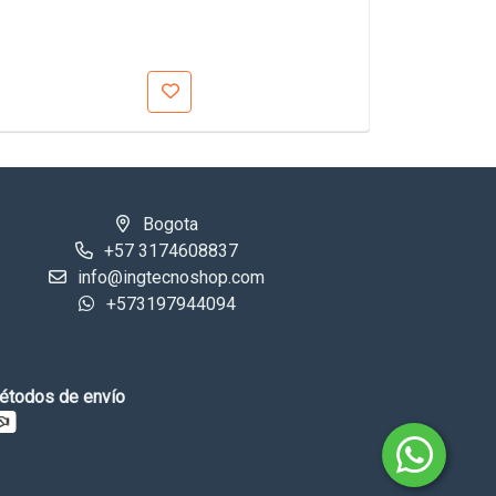
Bogota
+57 3174608837
info@ingtecnoshop.com
+573197944094
étodos de envío